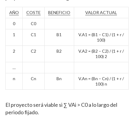
AÑO
COSTE
BENEFICIO
VALOR ACTUAL
0
C0
1
C1
B1
V.A1 = (B1 – C1) / (1 + r /
100)
2
C2
B2
V.A2 = (B2 – C2) / (1 + r /
100) 2
…
n
Cn
Bn
V.An = (Bn – Cn) / (1 + r /
100) n
El proyecto será viable si ∑ VAi > C0 a lo largo del
periodo fijado.