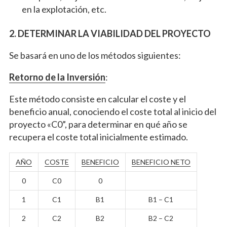
en la explotación, etc.
2. DETERMINAR LA VIABILIDAD DEL PROYECTO
Se basará en uno de los métodos siguientes:
Retorno de la Inversión
:
Este método consiste en calcular el coste y el
beneficio anual, conociendo el coste total al inicio del
proyecto «C0”, para determinar en qué año se
recupera el coste total inicialmente estimado.
AÑO
COSTE
BENEFICIO
BENEFICIO NETO
0
C0
0
1
C1
B1
B1 – C1
2
C2
B2
B2 – C2