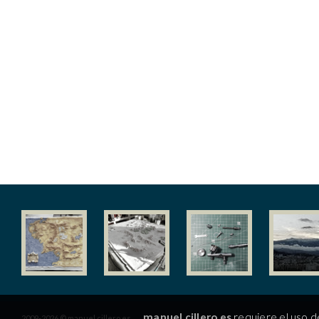
manuel.cillero.es
requiere el uso d
2009-2026 © manuel.cillero.es