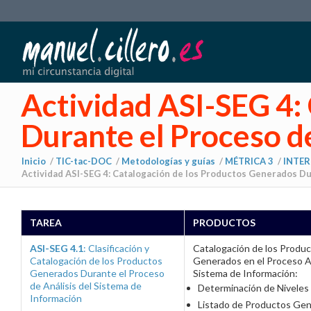
Actividad ASI-SEG 4:
Durante el Proceso d
Inicio
/
TIC-tac-DOC
/
Metodologías y guías
/
MÉTRICA 3
/
INTER
Actividad ASI-SEG 4: Catalogación de los Productos Generados Dura
TAREA
PRODUCTOS
ASI-SEG 4.1
: Clasificación y
Catalogación de los Produ
Catalogación de los Productos
Generados en el Proceso An
Generados Durante el Proceso
Sistema de Información:
de Análisis del Sistema de
Determinación de Niveles
Información
Listado de Productos Ge