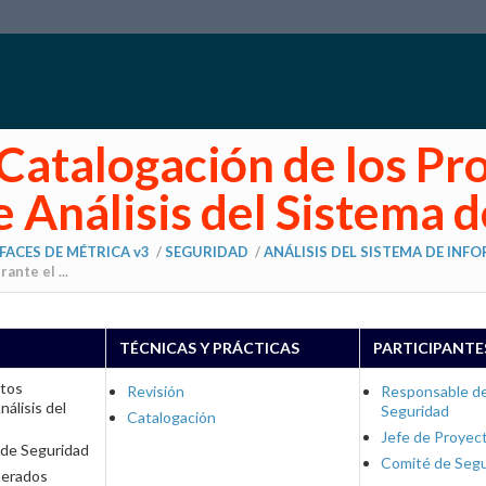
 Catalogación de los P
e Análisis del Sistema 
FACES DE MÉTRICA v3
/
SEGURIDAD
/
ANÁLISIS DEL SISTEMA DE INF
nte el ...
TÉCNICAS Y PRÁCTICAS
PARTICIPANTE
ctos
Revisión
Responsable d
álisis del
Seguridad
Catalogación
Jefe de Proyec
 de Seguridad
Comité de Seg
nerados