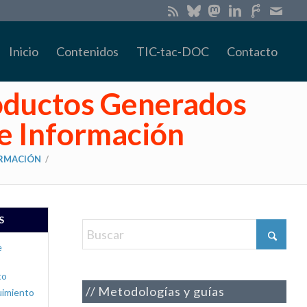
Inicio
Contenidos
TIC-tac-DOC
Contacto
roductos Generados
de Información
ORMACIÓN
/
S
e
to
Metodologías y guías
uimiento