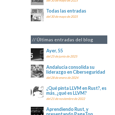
del 30 de mayo de 2025
Todas las entradas
del 30 de mayo de 2025
Últimas entradas del blog
Ayer, 55
del 25 de junio de 2025
Andalucía consolida su
liderazgo en Ciberseguridad
del 28 de enero de 2024
¿Qué pinta LLVM en Rust?, es
más, ¿qué es LLVM?
del 21 de noviembre de 2022
Aprendiendo Rust, y
presentando PageTop