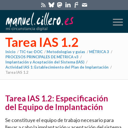
Tarea IAS 1.2
Inicio
/
TIC-tac-DOC
/
Metodologías y guías
/
MÉTRICA 3
/
PROCESOS PRINCIPALES DE MÉTRICA v3
/
Implantación y Aceptación del Sistema (IAS)
/
Actividad IAS 1: Establecimiento del Plan de Implantación
/
Tarea IAS 1.2
Tarea IAS 1.2: Especificación
del Equipo de Implantación
Se constituye el equipo de trabajo necesario para
llevar a cabo la implantación y aceptación del sistema,