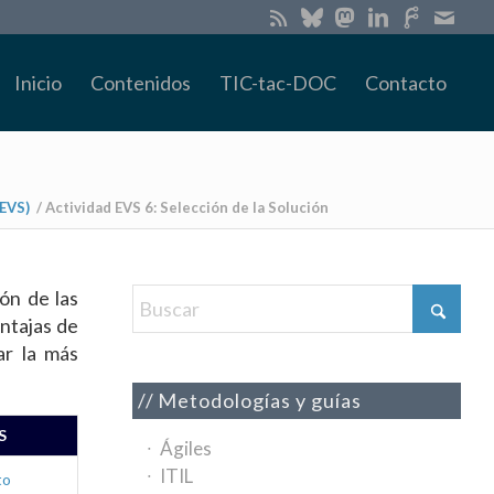
Inicio
Contenidos
TIC-tac-DOC
Contacto
(EVS)
/
Actividad EVS 6: Selección de la Solución
ón de las
entajas de
ar la más
Metodologías y guías
S
Ágiles
ITIL
to