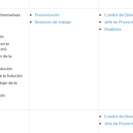
lternativas
Presentación
Comité de Dire
Sesiones de trabajo
Jefe de Proyec
Analistas
ión
on la
ces)
n de la
olución
e la Solución
bajo de la
ión
Comité de Dire
Jefe de Proyec