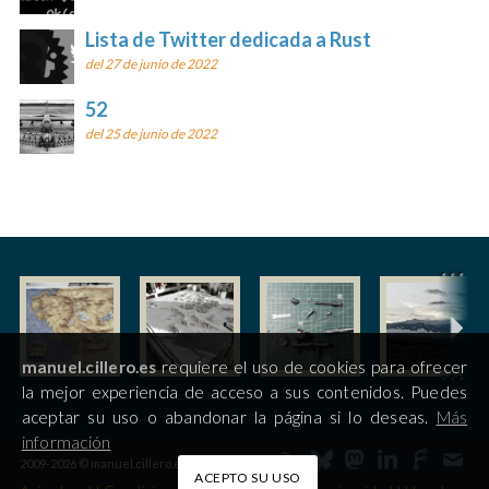
Lista de Twitter dedicada a Rust
del 27 de junio de 2022
52
del 25 de junio de 2022
manuel.cillero.es
requiere el uso de cookies para ofrecer
la mejor experiencia de acceso a sus contenidos. Puedes
aceptar su uso o abandonar la página si lo deseas.
Más
información
2009-2026 © manuel.cillero.es
ACEPTO SU USO