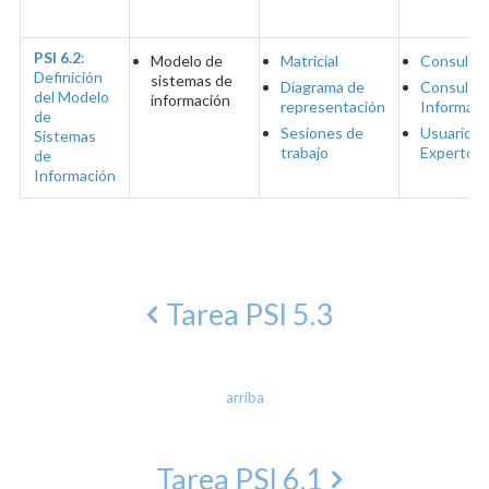
PSI 6.2
:
Modelo de
Matricial
Consulto
Definición
sistemas de
Diagrama de
Consulto
del Modelo
información
representación
Informáti
de
Sesiones de
Usuarios
Sistemas
trabajo
Expertos
de
Información
Tarea PSI 5.3
arriba
Tarea PSI 6.1