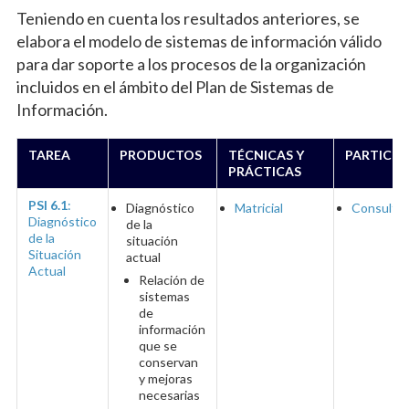
Teniendo en cuenta los resultados anteriores, se
elabora el modelo de sistemas de información válido
para dar soporte a los procesos de la organización
incluidos en el ámbito del Plan de Sistemas de
Información.
TAREA
PRODUCTOS
TÉCNICAS Y
PARTICIP
PRÁCTICAS
PSI 6.1
:
Diagnóstico
Matricial
Consulto
Diagnóstico
de la
de la
situación
Situación
actual
Actual
Relación de
sistemas
de
información
que se
conservan
y mejoras
necesarias