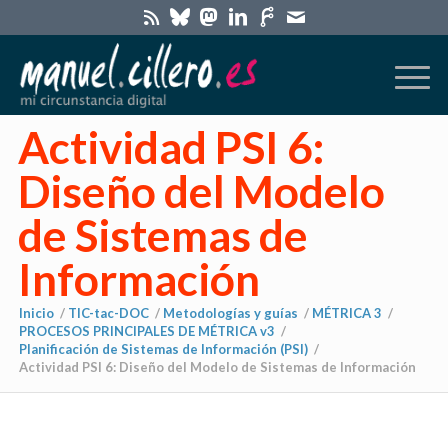
Actividad PSI 6:
Diseño del Modelo
de Sistemas de
Información
Inicio
/
TIC-tac-DOC
/
Metodologías y guías
/
MÉTRICA 3
/
PROCESOS PRINCIPALES DE MÉTRICA v3
/
Planificación de Sistemas de Información (PSI)
/
Actividad PSI 6: Diseño del Modelo de Sistemas de Información