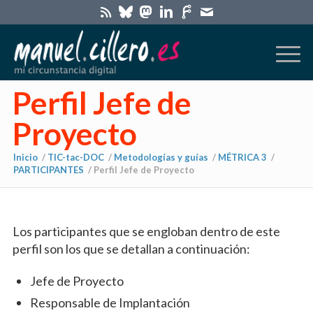
Perfil Jefe de
Proyecto
Inicio
/
TIC-tac-DOC
/
Metodologías y guías
/
MÉTRICA 3
/
PARTICIPANTES
/
Perfil Jefe de Proyecto
dice:
Los participantes que se engloban dentro de este
perfil son los que se detallan a continuación:
Jefe de Proyecto
Responsable de Implantación