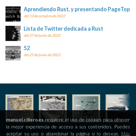
Aprendiendo Rust, y presentando PageTop
del 13 de octubre de 2022
Lista de Twitter dedicada a Rust
del 27 de junio de 2022
52
del 25 de junio de 2022
manuel.cillero.es
requiere el uso de cookies para ofrecer
la mejor experiencia de acceso a sus contenidos. Puedes
aceptar su uso o abandonar la página si lo deseas.
Más