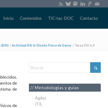
Inicio
Contenidos
TIC-tac-DOC
Contacto
 (DSI)
/
Actividad DSI 6: Diseño Físico de Datos
/
Tarea DSI 6.4
ablecidos.
ementos de
Metodologías y guías
istema de
Ágiles
ITIL
físicos de