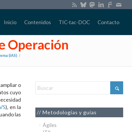
Inicio
Contenidos
TIC-tac-DOC
Contacto
de Operación
tema (IAS)
/
ampliar o
datos cuyo
necesidad
VS
), en la
Metodologías y guías
luando las
Ágiles