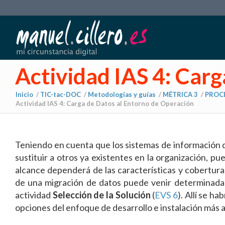
Actividad IAS 4: Car
Inicio
/
TIC-tac-DOC
/
Metodologías y guías
/
MÉTRICA 3
/
PROCE
Actividad IAS 4: Carga de Datos al Entorno de Operación
Teniendo en cuenta que los sistemas de información q
sustituir a otros ya existentes en la organización, p
alcance dependerá de las características y cobertura
de una migración de datos puede venir determinad
actividad
Selección de la Solución
(
EVS 6
). Allí se h
opciones del enfoque de desarrollo e instalación más a