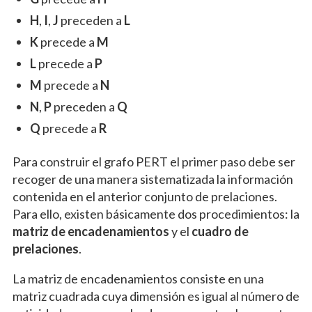
H
,
I
,
J
preceden a
L
K
precede a
M
L
precede a
P
M
precede a
N
N
,
P
preceden a
Q
Q
precede a
R
Para construir el grafo PERT el primer paso debe ser
recoger de una manera sistematizada la información
contenida en el anterior conjunto de prelaciones.
Para ello, existen básicamente dos procedimientos: la
matriz de encadenamientos
y el
cuadro de
prelaciones
.
La matriz de encadenamientos consiste en una
matriz cuadrada cuya dimensión es igual al número de