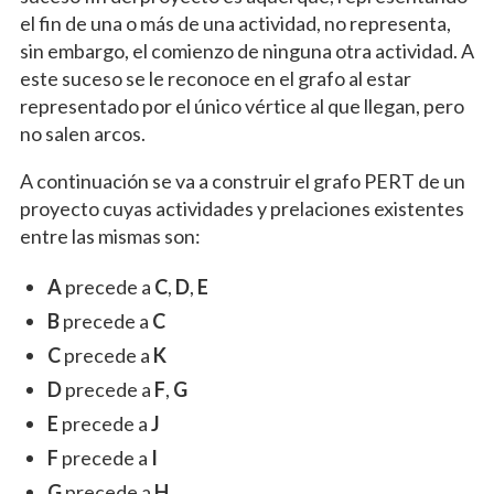
el fin de una o más de una actividad, no representa,
sin embargo, el comienzo de ninguna otra actividad. A
este suceso se le reconoce en el grafo al estar
representado por el único vértice al que llegan, pero
no salen arcos.
A continuación se va a construir el grafo PERT de un
proyecto cuyas actividades y prelaciones existentes
entre las mismas son:
A
precede a
C
,
D
,
E
B
precede a
C
C
precede a
K
D
precede a
F
,
G
E
precede a
J
F
precede a
I
G
precede a
H