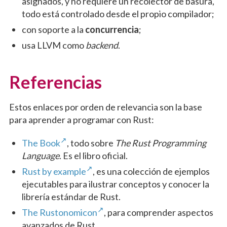
asignados, y no requiere un recolector de basura,
todo está controlado desde el propio compilador;
con soporte a la
concurrencia
;
usa LLVM como
backend
.
Referencias
Estos enlaces por orden de relevancia son la base
para aprender a programar con Rust:
The Book
, todo sobre
The Rust Programming
Language
. Es el libro oficial.
Rust by example
, es una colección de ejemplos
ejecutables para ilustrar conceptos y conocer la
librería estándar de Rust.
The Rustonomicon
, para comprender aspectos
avanzados de Rust.