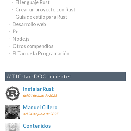
El lenguaje Rust
Crear un proyecto con Rust
Guía de estilo para Rust
Desarrollo web
Perl
Node.js
Otros compendios
El Tao de la Programación
TIC-tac-DOC recientes
Instalar Rust
del 04 de julio de 2025
Manuel Cillero
del 24 de junio de 2025
Contenidos