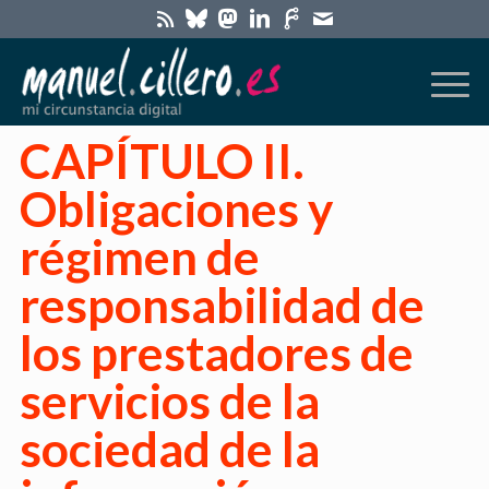
CAPÍTULO II.
Obligaciones y
régimen de
responsabilidad de
los prestadores de
servicios de la
sociedad de la