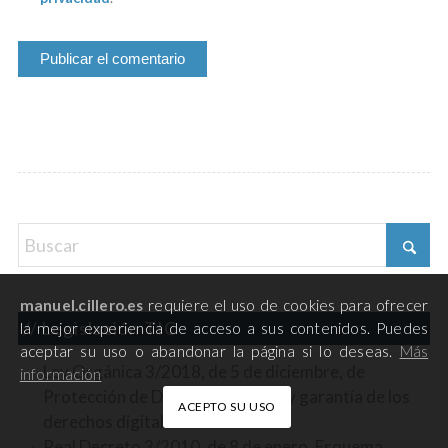
manuel.cillero.es
requiere el uso de cookies para ofrecer
Legislación TIC
la mejor experiencia de acceso a sus contenidos. Puedes
aceptar su uso o abandonar la página si lo deseas.
Más
Ley Orgánica 3/2018, de 5 de diciembre, de
información
Protección de Datos Personales y garantía de los
ACEPTO SU USO
derechos digitales
Real Decreto 3/2010, de 8 de enero. Esquema