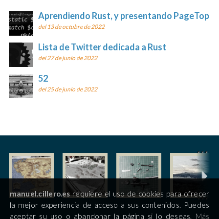
Aprendiendo Rust, y presentando PageTop
del 13 de octubre de 2022
Lista de Twitter dedicada a Rust
del 27 de junio de 2022
52
del 25 de junio de 2022
manuel.cillero.es
requiere el uso de cookies para ofrecer
la mejor experiencia de acceso a sus contenidos. Puedes
aceptar su uso o abandonar la página si lo deseas.
Más