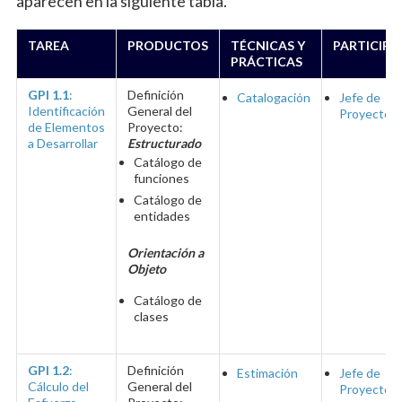
aparecen en la siguiente tabla.
TAREA
PRODUCTOS
TÉCNICAS Y
PARTICIPA
PRÁCTICAS
GPI 1.1
:
Definición
Catalogación
Jefe de
Identificación
General del
Proyecto
de Elementos
Proyecto:
a Desarrollar
Estructurado
Catálogo de
funciones
Catálogo de
entidades
Orientación a
Objeto
Catálogo de
clases
GPI 1.2
:
Definición
Estimación
Jefe de
Cálculo del
General del
Proyecto