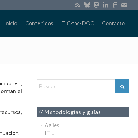
Inicio
Contenidos
TIC-tac-DOC
Contacto
 componen,
forman el
 recursos,
Metodologías y guías
Ágiles
nuación.
ITIL