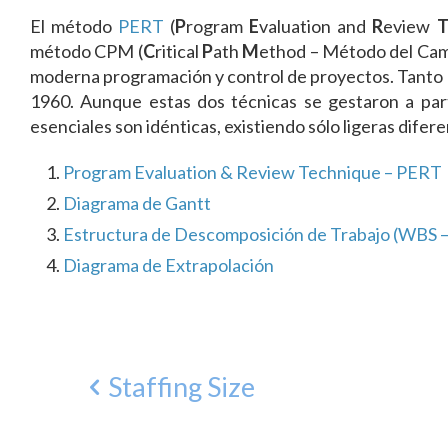
El método
PERT
(
P
rogram
E
valuation and
R
eview
método CPM (
C
ritical
P
ath
M
ethod – Método del Cami
moderna programación y control de proyectos. Tanto
1960. Aunque estas dos técnicas se gestaron a par
esenciales son idénticas, existiendo sólo ligeras dife
Program Evaluation & Review Technique – PERT
Diagrama de Gantt
Estructura de Descomposición de Trabajo (WBS 
Diagrama de Extrapolación
Staffing Size