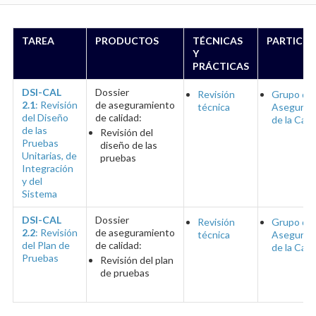
TAREA
PRODUCTOS
TÉCNICAS
PARTICIP
Y
PRÁCTICAS
DSI-CAL
Dossier
Revisión
Grupo de
2.1
: Revisión
de aseguramiento
técnica
Aseguram
del Diseño
de calidad:
de la Cali
de las
Revisión del
Pruebas
diseño de las
Unitarias, de
pruebas
Integración
y del
Sistema
DSI-CAL
Dossier
Revisión
Grupo de
2.2
: Revisión
de aseguramiento
técnica
Aseguram
del Plan de
de calidad:
de la Cali
Pruebas
Revisión del plan
de pruebas