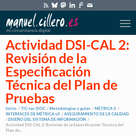
Actividad DSI-CAL 2:
Revisión de la
Especificación
Técnica del Plan de
Pruebas
Inicio
/
TIC-tac-DOC
/
Metodologías y guías
/
MÉTRICA 3
/
INTERFACES DE MÉTRICA v3
/
ASEGURAMIENTO DE LA CALIDAD
/
DISEÑO DEL SISTEMA DE INFORMACIÓN
/
Actividad DSI-CAL 2: Revisión de la Especificación Técnica del
Plan de...