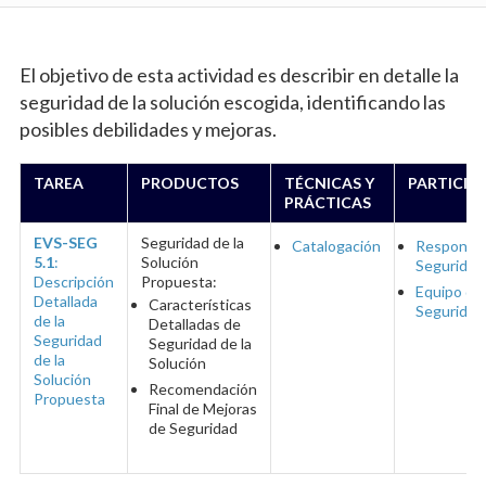
El objetivo de esta actividad es describir en detalle la
seguridad de la solución escogida, identificando las
posibles debilidades y mejoras.
TAREA
PRODUCTOS
TÉCNICAS Y
PARTICIP
PRÁCTICAS
EVS-SEG
Seguridad de la
Catalogación
Responsab
5.1
:
Solución
Seguridad
Descripción
Propuesta:
Equipo de
Detallada
Características
Seguridad
de la
Detalladas de
Seguridad
Seguridad de la
de la
Solución
Solución
Recomendación
Propuesta
Final de Mejoras
de Seguridad