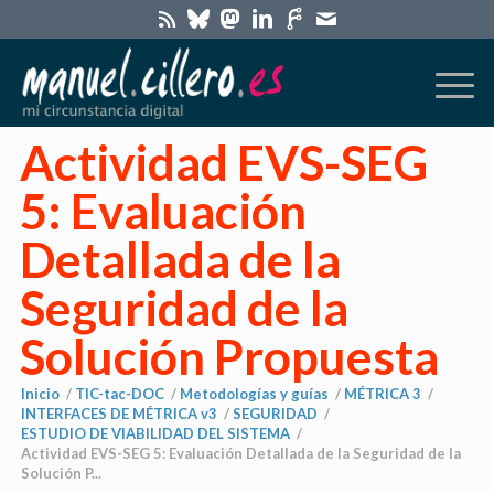
Actividad EVS-SEG
5: Evaluación
Detallada de la
Seguridad de la
Solución Propuesta
Inicio
/
TIC-tac-DOC
/
Metodologías y guías
/
MÉTRICA 3
/
INTERFACES DE MÉTRICA v3
/
SEGURIDAD
/
ESTUDIO DE VIABILIDAD DEL SISTEMA
/
Actividad EVS-SEG 5: Evaluación Detallada de la Seguridad de la
Solución P...