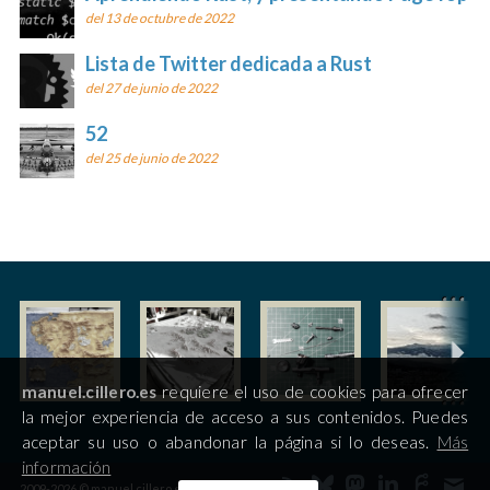
del 13 de octubre de 2022
Lista de Twitter dedicada a Rust
del 27 de junio de 2022
52
del 25 de junio de 2022
manuel.cillero.es
requiere el uso de cookies para ofrecer
la mejor experiencia de acceso a sus contenidos. Puedes
aceptar su uso o abandonar la página si lo deseas.
Más
información
2009-2026 © manuel.cillero.es