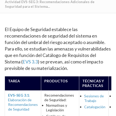
Actividad EVS-SEG 3: Recomendaciones Adicionales de
Seguridad para el Sistema...
El Equipo de Seguridad establece las
recomendaciones de seguridad del sistema en
función del umbral del riesgo aceptado o asumible.
Para ello, se estudian las amenazas y vulnerabilidades
que en función del Catálogo de Requisitos del
Sistema (
EVS 3.3
) se prevean, así como el impacto
previsible de su materialización.
TAREA
PRODUCTOS
TÉCNICAS Y
P
PRÁCTICAS
EVS-SEG 3.1
:
Recomendaciones
Sesiones de
R
Elaboración de
de Seguridad:
Trabajo
S
Recomendaciones
Normativas y
Catalogación
E
de Seguridad
Legislación
S