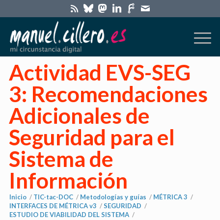
Actividad EVS-SEG
3: Recomendaciones
Adicionales de
Seguridad para el
Sistema de
Información
Inicio
/
TIC-tac-DOC
/
Metodologías y guías
/
MÉTRICA 3
/
INTERFACES DE MÉTRICA v3
/
SEGURIDAD
/
ESTUDIO DE VIABILIDAD DEL SISTEMA
/