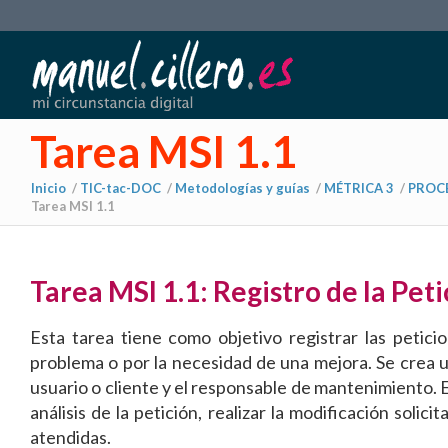
Tarea MSI 1.1
Inicio
/
TIC-tac-DOC
/
Metodologías y guías
/
MÉTRICA 3
/
PROCE
Tarea MSI 1.1
Tarea MSI 1.1: Registro de la Peti
Esta tarea tiene como objetivo registrar las petici
problema o por la necesidad de una mejora. Se crea 
usuario o cliente y el responsable de mantenimiento. E
análisis de la petición, realizar la modificación soli
atendidas.