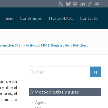
Inicio
Contenidos
TIC-tac-DOC
Contacto
ormación (MSI)
/
Actividad MSI 1: Registro de la Petición
/
ión de un
 entre el
Metodologías y guías
riores, el
ecibidas o
Ágiles