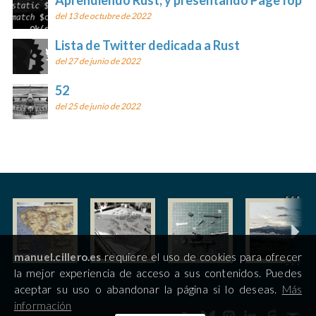
Aprendiendo Rust, y presentando PageTop
del 13 de octubre de 2022
Lista de Twitter dedicada a Rust
del 27 de junio de 2022
52
del 25 de junio de 2022
manuel.cillero.es
requiere el uso de cookies para ofrecer
la mejor experiencia de acceso a sus contenidos. Puedes
aceptar su uso o abandonar la página si lo deseas.
Más
información