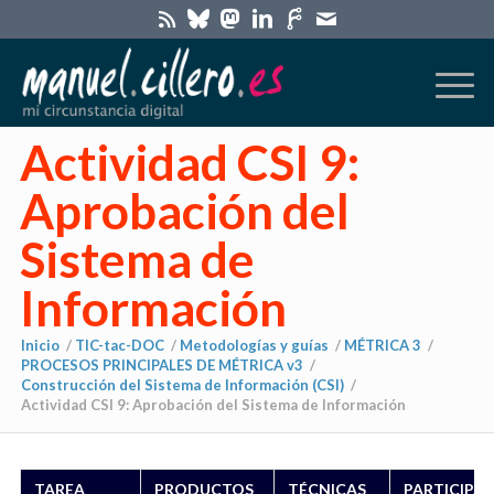
Actividad CSI 9:
Aprobación del
Sistema de
Información
Inicio
/
TIC-tac-DOC
/
Metodologías y guías
/
MÉTRICA 3
/
PROCESOS PRINCIPALES DE MÉTRICA v3
/
Construcción del Sistema de Información (CSI)
/
Actividad CSI 9: Aprobación del Sistema de Información
TAREA
PRODUCTOS
TÉCNICAS
PARTICIPA