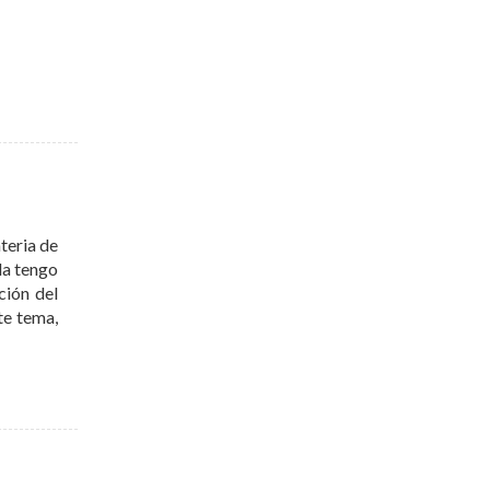
teria de
la tengo
ción del
te tema,