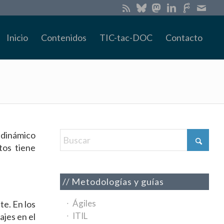
Inicio
Contenidos
TIC-tac-DOC
Contacto
 dinámico
tos tiene
Metodologías y guías
Ágiles
te. En los
ITIL
ajes en el