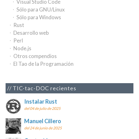
Visual Studio Code
Sólo para GNU/Linux
Sólo para Windows
Rust
Desarrollo web
Perl
Node.js
Otros compendios
El Tao de la Programación
TIC-tac-DOC recientes
Instalar Rust
del 04 de julio de 2025
Manuel Cillero
del 24 de junio de 2025