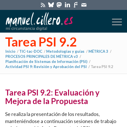
Tarea PSI 9.2
Inicio
/
TIC-tac-DOC
/
Metodologías y guías
/
MÉTRICA 3
/
PROCESOS PRINCIPALES DE MÉTRICA v3
/
Planificación de Sistemas de Información (PSI)
/
Actividad PSI 9: Revisión y Aprobación del PSI
/
Tarea PSI 9.2
Tarea PSI 9.2: Evaluación y
Mejora de la Propuesta
Se realiza la presentación de los resultados,
manteniéndose a continuación sesiones de trabajo