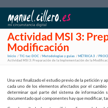
Actividad MSI 3: Pre
Modificación
Inicio
/
TIC-tac-DOC
/
Metodologías y guías
/
MÉTRICA 3
/
PROCE
Actividad MSI 3: Preparación de la Implementación de la Modificaci
Una vez finalizado el estudio previo de la petición y 
cada uno de los elementos afectados por el cambio m
determinar qué parte del sistema de información s
documentado qué componentes hay que modificar, ta