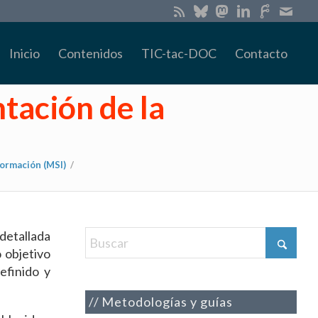
Inicio
Contenidos
TIC-tac-DOC
Contacto
tación de la
ormación (MSI)
/
 detallada
 objetivo
efinido y
Metodologías y guías