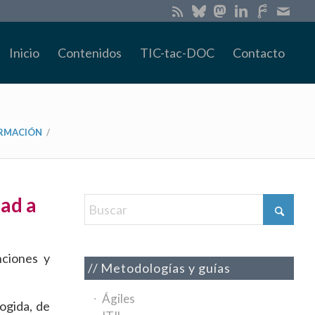
Inicio
Contenidos
TIC-tac-DOC
Contacto
ORMACIÓN
/
dad a
ciones y
Metodologías y guías
Ágiles
ogida, de