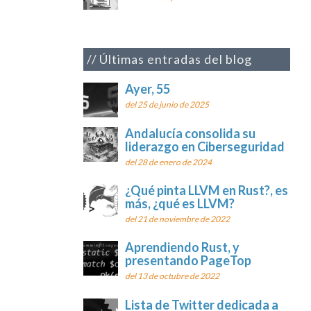
Últimas entradas del blog
Ayer, 55
del 25 de junio de 2025
Andalucía consolida su
liderazgo en Ciberseguridad
del 28 de enero de 2024
¿Qué pinta LLVM en Rust?, es
más, ¿qué es LLVM?
del 21 de noviembre de 2022
Aprendiendo Rust, y
presentando PageTop
del 13 de octubre de 2022
Lista de Twitter dedicada a