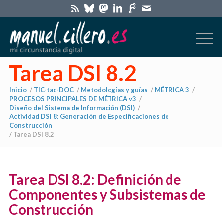
Tarea DSI 8.2
Inicio
/
TIC-tac-DOC
/
Metodologías y guías
/
MÉTRICA 3
/
PROCESOS PRINCIPALES DE MÉTRICA v3
/
Diseño del Sistema de Información (DSI)
/
Actividad DSI 8: Generación de Especificaciones de
Construcción
/
Tarea DSI 8.2
Tarea DSI 8.2: Definición de
Componentes y Subsistemas de
Construcción