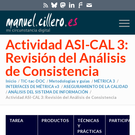
Actividad ASI-CAL 3:
Revisión del Análisis
de Consistencia
Inicio
/
TIC-tac-DOC
/
Metodologías y guías
/
MÉTRICA 3
/
INTERFACES DE MÉTRICA v3
/
ASEGURAMIENTO DE LA CALIDAD
/
ANÁLISIS DEL SISTEMA DE INFORMACIÓN
/
Actividad ASI-CAL 3: Revisión del Análisis de Consistencia
TAREA
PRODUCTOS
TÉCNICAS
PARTICIPAN
Y
PRÁCTICAS