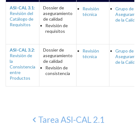
ASI-CAL 3.1
:
Dossier de
Revisión
Grupo de
Revisión del
aseguramiento
técnica
Aseguramie
Catálogo de
de calidad
de la Calidad
Requisitos
Revisión de
requisitos
ASI-CAL 3.2
:
Dossier de
Revisión
Grupo de
Revisión de
aseguramiento
técnica
Aseguramie
la
de calidad
de la Calidad
Consistencia
Revisión de
entre
consistencia
Productos
Tarea ASI-CAL 2.1