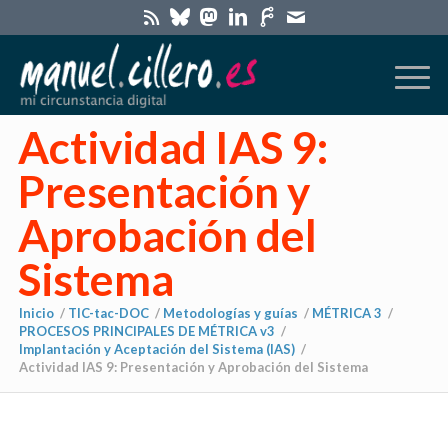
Actividad IAS 9:
Presentación y
Aprobación del
Sistema
Inicio
/
TIC-tac-DOC
/
Metodologías y guías
/
MÉTRICA 3
/
PROCESOS PRINCIPALES DE MÉTRICA v3
/
Implantación y Aceptación del Sistema (IAS)
/
Actividad IAS 9: Presentación y Aprobación del Sistema