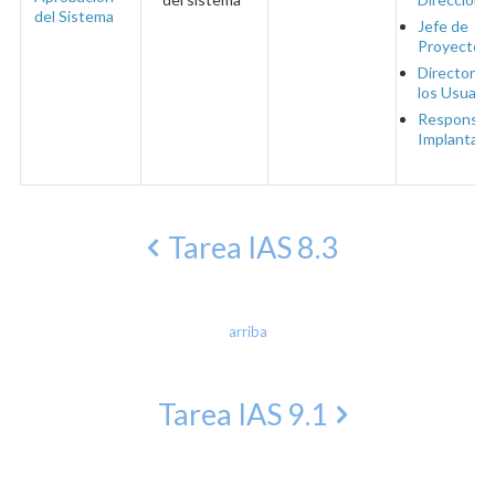
del Sistema
Jefe de
Proyecto
Directores
los Usuario
Responsab
Implantaci
Tarea IAS 8.3
arriba
Tarea IAS 9.1