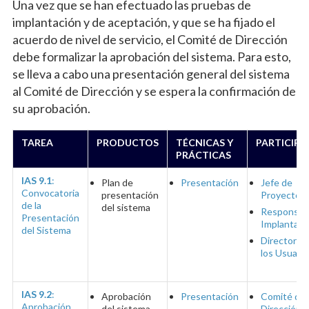
Una vez que se han efectuado las pruebas de
implantación y de aceptación, y que se ha fijado el
acuerdo de nivel de servicio, el Comité de Dirección
debe formalizar la aprobación del sistema. Para esto,
se lleva a cabo una presentación general del sistema
al Comité de Dirección y se espera la confirmación de
su aprobación.
TAREA
PRODUCTOS
TÉCNICAS Y
PARTICIPA
PRÁCTICAS
IAS 9.1
:
Plan de
Presentación
Jefe de
Convocatoria
presentación
Proyecto
de la
del sistema
Responsab
Presentación
Implantaci
del Sistema
Directores
los Usuario
IAS 9.2
:
Aprobación
Presentación
Comité de
Aprobación
del sistema
Dirección