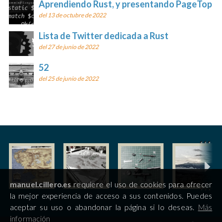
Aprendiendo Rust, y presentando PageTop
del 13 de octubre de 2022
Lista de Twitter dedicada a Rust
del 27 de junio de 2022
52
del 25 de junio de 2022
manuel.cillero.es
requiere el uso de cookies para ofrecer
la mejor experiencia de acceso a sus contenidos. Puedes
aceptar su uso o abandonar la página si lo deseas.
Más
información