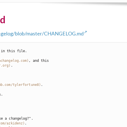
d
changelog/blob/master/CHANGELOG.md
in this file.

achangelog.com
)
, and this

r.org
)
.

ub.com/tylerfortune8
)
com/azkidenz
)