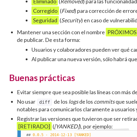
Eliminado
(
Removed
) para las funcionalida
Corregido
(
Fixed
) para corrección de error
Seguridad
(
Security
) en caso de vulnerabili
Mantener una sección con el nombre
PRÓXIMOS
de publicar. De esta forma:
Usuarios y colaboradores pueden ver qué ca
Al publicar una nueva versión, sólo habrá 
Buenas prácticas
Evitar siempre que sea posible las líneas con más d
No usar
de los
logs
de los
commits
que suel
diff
notables para comunicarlos claramente a usuarios 
Registrar las versiones que tuvieron que ser retira
[RETIRADO]
(
[YANKED]
), por ejemplo:
##
 0.0.5 - 2014-12-13 [YANKED]