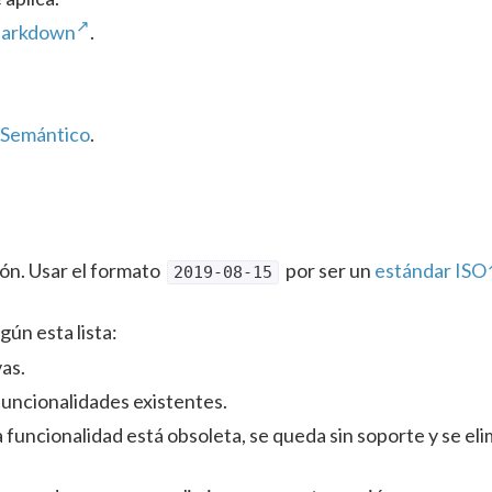
arkdown
.
 Semántico
.
ón. Usar el formato
por ser un
estándar ISO
2019-08-15
gún esta lista:
as.
 funcionalidades existentes.
a funcionalidad está obsoleta, se queda sin soporte y se el