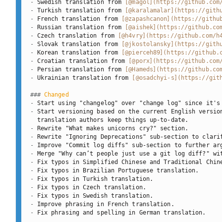
-
 Swedish translation from 
[
@magol
](
https://github.com
-
 Turkish translation from 
[
@karalamalar
](
https://gith
-
 French translation from 
[
@zapashcanon
](
https://githu
-
 Russian translation from 
[
@aishek
](
https://github.co
-
 Czech translation from 
[
@h4vry
](
https://github.com/h
-
 Slovak translation from 
[
@jkostolansky
](
https://gith
-
 Korean translation from 
[
@pierceh89
](
https://github.
-
 Croatian translation from 
[
@porx
](
https://github.com
-
 Persian translation from 
[
@Hameds
](
https://github.co
-
 Ukrainian translation from 
[
@osadchyi-s
](
https://git
###
 Changed
-
-
 Start versioning based on the current English version
-
-
-
-
-
-
-
-
-
-
-
 Fix phrasing and spelling in German translation.
