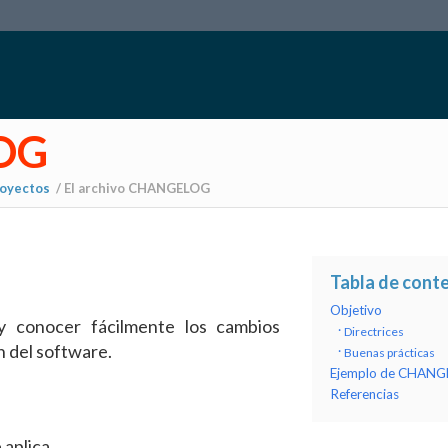
LOG
oyectos
/
El archivo CHANGELOG
Tabla de cont
Objetivo
 y conocer fácilmente los cambios
Directrices
n del software.
Buenas prácticas
Ejemplo de CHAN
Referencias
 aplica.