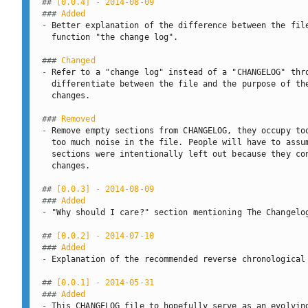
##
 [0.0.4] - 2014-08-09
###
 Added
-
 Better explanation of the difference between the file
  function "the change log".

###
 Changed
-
 Refer to a "change log" instead of a "CHANGELOG" thro
  differentiate between the file and the purpose of the
  changes.

###
 Removed
-
 Remove empty sections from CHANGELOG, they occupy too
  too much noise in the file. People will have to assum
  sections were intentionally left out because they con
  changes.

##
 [0.0.3] - 2014-08-09
###
 Added
-
 "Why should I care?" section mentioning The Changelog
##
 [0.0.2] - 2014-07-10
###
 Added
-
 Explanation of the recommended reverse chronological 
##
 [0.0.1] - 2014-05-31
###
 Added
-
 This CHANGELOG file to hopefully serve as an evolving