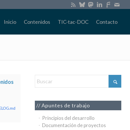
Inicio
Contenidos
TIC-tac-DOC
Contacto
enidos
Apuntes de trabajo
GELOG.md
Principios del desarrollo
Documentación de proyectos