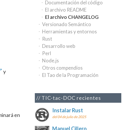
Documentación del código
El archivo README
El archivo CHANGELOG
Versionado Semántico
Herramientas y entornos
Rust
Desarrollo web
Perl
Node.js
Otros compendios
y
El Tao de la Programación
TIC-tac-DOC recientes
Instalar Rust
iminará en
del 04 de julio de 2025
Manuel Cillero