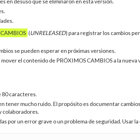
des en desuso que se eliminaron en esta versión.
es.
dades.
 CAMBIOS
(
UNRELEASED
) para registrar los cambios p
mbios se pueden esperar en próximas versiones.
que mover el contenido de PRÓXIMOS CAMBIOS a la nueva v
e 80 caracteres.
en tener mucho ruido. El propósito es documentar cambio
y colaboradores.
das por un error grave o un problema de seguridad. Usar la