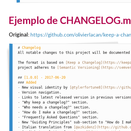
Ejemplo de CHANGELOG.m
Original
:
https://github.com/olivierlacan/keep-a-
#
 Changelog
All notable changes to this project will be documented 
The format is based on 
[
Keep a Changelog
](
https://keep
project adheres to 
[
Semantic Versioning
](
https://semve
##
 [1.0.0] - 2017-06-20
###
 Added
-
 New visual identity by 
[
@tylerfortune8
](
https://gith
-
-
-
-
-
-
-
-
 Italian translation from 
[
@azkidenz
](
https://github.