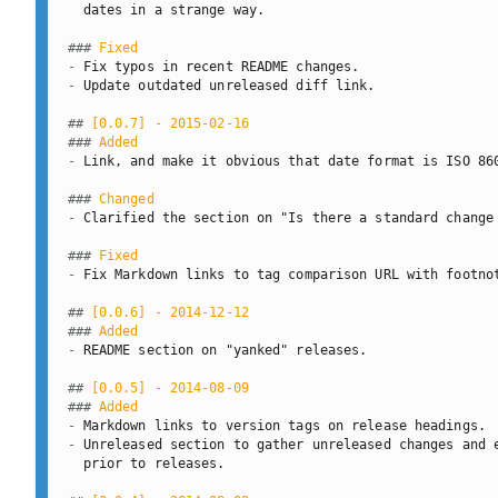
  dates in a strange way.

###
 Fixed
-
-
 Update outdated unreleased diff link.

##
 [0.0.7] - 2015-02-16
###
 Added
-
 Link, and make it obvious that date format is ISO 860
###
 Changed
-
 Clarified the section on "Is there a standard change 
###
 Fixed
-
 Fix Markdown links to tag comparison URL with footnot
##
 [0.0.6] - 2014-12-12
###
 Added
-
 README section on "yanked" releases.

##
 [0.0.5] - 2014-08-09
###
 Added
-
-
 Unreleased section to gather unreleased changes and e
  prior to releases.
