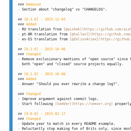
###
 Removed
-
 Section about "changelog" vs "CHANGELOG".

##
 [0.3.0] - 2015-12-03
###
 Added
-
 RU translation from 
[
@aishek
](
https://github.com/ais
-
 pt-BR translation from 
[
@tallesl
](
https://github.com
-
 es-ES translation from 
[
@ZeliosAriex
](
https://github
##
 [0.2.0] - 2015-10-06
###
 Changed
-
 Remove exclusionary mentions of "open source" since t
  both "open" and "closed" source projects equally.

##
 [0.1.0] - 2015-10-06
###
 Added
-
 Answer "Should you ever rewrite a change log?".

###
 Changed
-
-
 Start following 
[
SemVer
](
https://semver.org
)
 properly
##
 [0.0.8] - 2015-02-17
###
 Changed
-
-
 Reluctantly stop making fun of Brits only, since most