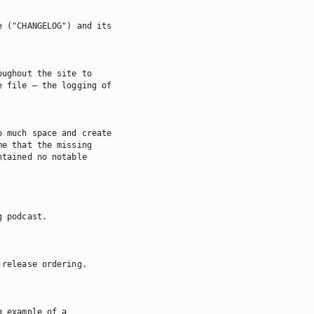
 ("CHANGELOG") and its

ughout the site to

 file — the logging of

 much space and create

e that the missing

tained no notable

 podcast.

release ordering.

 example of a
