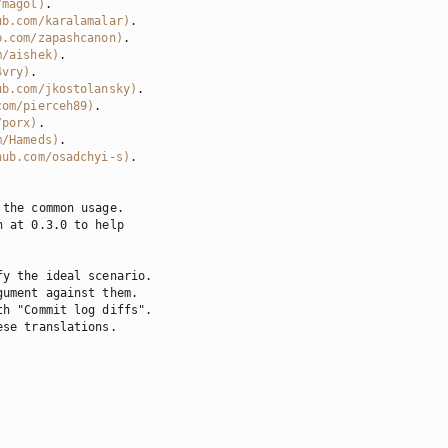
/magol
)
ub.com/karalamalar
)
b.com/zapashcanon
)
m/aishek
)
4vry
)
ub.com/jkostolansky
)
com/pierceh89
)
/porx
)
m/Hameds
)
hub.com/osadchyi-s
)
.

 at 0.3.0 to help
