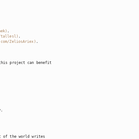
hek
)
/tallesl
)
.com/ZeliosAriex
)
.

his project can benefit

.

 of the world writes
