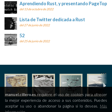
Aprendiendo Rust, y presentando PageTop
del 13 de octubre de 2022
Lista de Twitter dedicada a Rust
del 27 de junio de 2022
52
del 25 de junio de 2022
manuel.cillero.es
requiere el uso de cookies para ofrecer
la mejor experiencia de acceso a sus contenidos. Puedes
aceptar su uso o abandonar la página si lo deseas.
Más
información