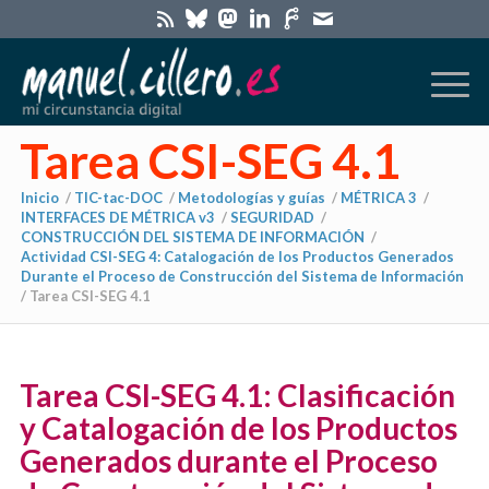
Tarea CSI-SEG 4.1
Inicio
/
TIC-tac-DOC
/
Metodologías y guías
/
MÉTRICA 3
/
INTERFACES DE MÉTRICA v3
/
SEGURIDAD
/
CONSTRUCCIÓN DEL SISTEMA DE INFORMACIÓN
/
Actividad CSI-SEG 4: Catalogación de los Productos Generados
Durante el Proceso de Construcción del Sistema de Información
/
Tarea CSI-SEG 4.1
Tarea CSI-SEG 4.1: Clasificación
y Catalogación de los Productos
Generados durante el Proceso