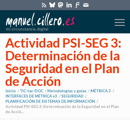
Actividad PSI-SEG 3:
Determinación de la
Seguridad en el Plan
de Acción
Inicio
/
TIC-tac-DOC
/
Metodologías y guías
/
MÉTRICA 3
/
INTERFACES DE MÉTRICA v3
/
SEGURIDAD
/
PLANIFICACIÓN DE SISTEMAS DE INFORMACIÓN
/
Actividad PSI-SEG 3: Determinación de la Seguridad en el Plan
de Acció...