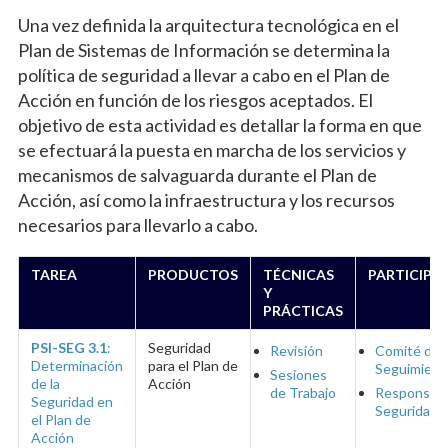
Una vez definida la arquitectura tecnológica en el
Plan de Sistemas de Información se determina la
política de seguridad a llevar a cabo en el Plan de
Acción en función de los riesgos aceptados. El
objetivo de esta actividad es detallar la forma en que
se efectuará la puesta en marcha de los servicios y
mecanismos de salvaguarda durante el Plan de
Acción, así como la infraestructura y los recursos
necesarios para llevarlo a cabo.
TAREA
PRODUCTOS
TÉCNICAS
PARTICIPA
Y
PRÁCTICAS
PSI-SEG 3.1
:
Seguridad
Revisión
Comité de
Determinación
para el Plan de
Seguimient
Sesiones
de la
Acción
de Trabajo
Responsabl
Seguridad en
Seguridad
el Plan de
Acción