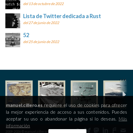
del 13 de octubre de 2022
Lista de Twitter dedicada a Rust
del 27 de junio de 2022
52
del 25 de junio de 2022
manuel.cillero.es
requiere el uso de cookies para ofrecer
la mejor experiencia de acceso a sus contenidos. Puedes
aceptar su uso o abandonar la página si lo deseas.
Más
información
2009-2026 © manuel.cillero.es