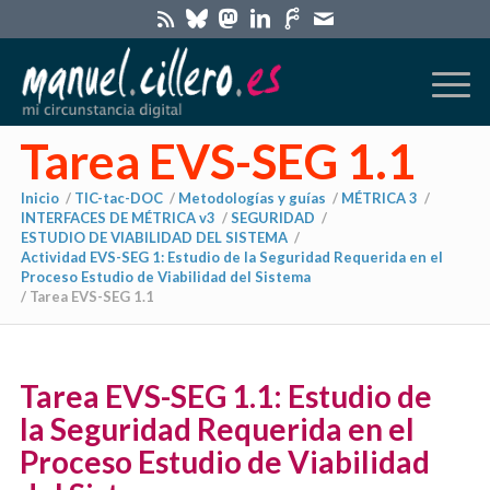
Tarea EVS-SEG 1.1
Inicio
/
TIC-tac-DOC
/
Metodologías y guías
/
MÉTRICA 3
/
INTERFACES DE MÉTRICA v3
/
SEGURIDAD
/
ESTUDIO DE VIABILIDAD DEL SISTEMA
/
Actividad EVS-SEG 1: Estudio de la Seguridad Requerida en el
Proceso Estudio de Viabilidad del Sistema
/
Tarea EVS-SEG 1.1
Tarea EVS-SEG 1.1: Estudio de
la Seguridad Requerida en el
Proceso Estudio de Viabilidad