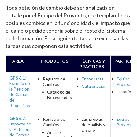
Toda petición de cambio debe ser analizada en
detalle por el Equipo del Proyecto, contemplando los
posibles cambios en la funcionalidad y el impacto que
el cambio pedido tendría sobre el resto del Sistema
de Información. En la siguiente tabla se expresan las
tareas que componen esta actividad.
TAREA
PRODUCTOS
TÉCNICAS Y
PARTICIP
PRÁCTICAS
GPS 6.1
:
Registro de
Entrevistas
Equipo del
Estudio de
Cambios:
Proyecto
Catalogación
la Petición
Usuario
Catálogo de
de Cambio
Necesidades
de
Requisitos
GPS 6.2
:
Registro de
Las propias
Equipo del
Impacto de
Cambios:
de Análisis y
Proyecto
la Petición
Diseño
Análisis
de Cambio