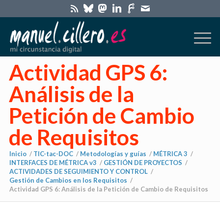
Actividad GPS 6:
Análisis de la
Petición de Cambio
de Requisitos
Inicio
/
TIC-tac-DOC
/
Metodologías y guías
/
MÉTRICA 3
/
INTERFACES DE MÉTRICA v3
/
GESTIÓN DE PROYECTOS
/
ACTIVIDADES DE SEGUIMIENTO Y CONTROL
/
Gestión de Cambios en los Requisitos
/
Actividad GPS 6: Análisis de la Petición de Cambio de Requisitos