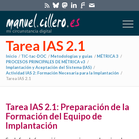
Tarea IAS 2.1
Inicio
/
TIC-tac-DOC
/
Metodologías y guías
/
MÉTRICA 3
/
PROCESOS PRINCIPALES DE MÉTRICA v3
/
Implantación y Aceptación del Sistema (IAS)
/
Actividad IAS 2: Formación Necesaria para la Implantación
/
Tarea IAS 2.1
Tarea IAS 2.1: Preparación de la
Formación del Equipo de
Implantación