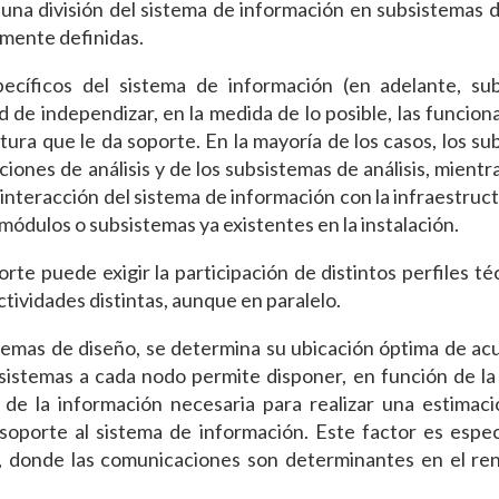
iza una división del sistema de información en subsistemas 
amente definidas.
ecíficos del sistema de información (en adelante, su
d de independizar, en la medida de lo posible, las funcion
ctura que le da soporte. En la mayoría de los casos, los s
iones de análisis y de los subsistemas de análisis, mientr
nteracción del sistema de información con la infraestruc
e módulos o subsistemas ya existentes en la instalación.
rte puede exigir la participación de distintos perfiles té
tividades distintas, aunque en paralelo.
stemas de diseño, se determina su ubicación óptima de ac
sistemas a cada nodo permite disponer, en función de la
de la información necesaria para realizar una estimaci
soporte al sistema de información. Este factor es espe
dor, donde las comunicaciones son determinantes en el re