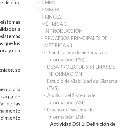
de diseño,
CMMI
PMBOK
PRINCE2
bsistemas
MÉTRICA 3
alidades a
INTRODUCCIÓN
ubsistemas
PROCESOS PRINCIPALES DE
as que los
MÉTRICA v3
tura y con
Planificación de Sistemas de
Información (PSI)
DESARROLLO DE SISTEMAS DE
cnicos, se
INFORMACIÓN
Estudio de Viabilidad del Sistema
(EVS)
uerdo a la
Análisis del Sistema de
 carga de
Información (ASI)
ón de las
Diseño del Sistema de
cialmente
Información (DSI)
ndimiento
Actividad DSI 1: Definición de