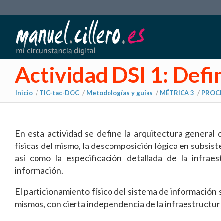
Actividad DSI 1: Defi
Inicio
/
TIC-tac-DOC
/
Metodologías y guías
/
MÉTRICA 3
/
PROCE
dice:
En esta actividad se define la arquitectura general d
físicas del mismo, la descomposición lógica en subsis
así como la especificación detallada de la infrae
información.
El particionamiento físico del sistema de información 
mismos, con cierta independencia de la infraestructur