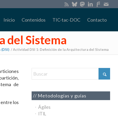
Inicio
Contenidos
TIC-tac-DOC
Contacto
ra del Sistema
 (DSI)
/
Actividad DSI 1: Definición de la Arquitectura del Sistema
articiones
partición,
istema de
Metodologías y guías
 entre los
Ágiles
ITIL