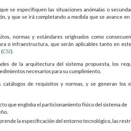
que se especifiquen las situaciones anómalas o secundar
ón, y que se irá completando a medida que se avance en 
sitos, normas y estándares originados como consecuen
ra o infraestructura, que serán aplicables tanto en est
n
(
CSI
).
ades de la arquitectura del sistema propuesta, los requ
cedimientos necesarios para su cumplimiento.
s catálogos de requisitos y normas, y se generan los s
to que engloba el particionamiento físico del sistema de
eño.
rende la especificación del entorno tecnológico, las rest