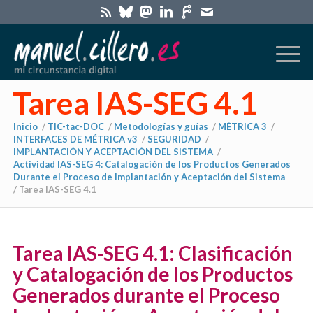
Tarea IAS-SEG 4.1
Inicio
/
TIC-tac-DOC
/
Metodologías y guías
/
MÉTRICA 3
/
INTERFACES DE MÉTRICA v3
/
SEGURIDAD
/
IMPLANTACIÓN Y ACEPTACIÓN DEL SISTEMA
/
Actividad IAS-SEG 4: Catalogación de los Productos Generados
Durante el Proceso de Implantación y Aceptación del Sistema
/
Tarea IAS-SEG 4.1
Tarea IAS-SEG 4.1: Clasificación
y Catalogación de los Productos
Generados durante el Proceso