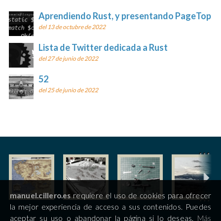
Aprendiendo Rust, y presentando PageTop
del 13 de octubre de 2022
Lista de Twitter dedicada a Rust
del 27 de junio de 2022
52
del 25 de junio de 2022
manuel.cillero.es
requiere el uso de cookies para ofrecer
la mejor experiencia de acceso a sus contenidos. Puedes
aceptar su uso o abandonar la página si lo deseas.
Más