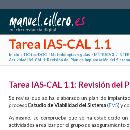
Tarea IAS-CAL 1.1
Inicio
/
TIC-tac-DOC
/
Metodologías y guías
/
MÉTRICA 3
/
INTER
Actividad IAS-CAL 1: Revisión del Plan de Implantación del Sistem
Tarea IAS-CAL 1.1: Revisión del 
Se revisa que se ha elaborado un plan de implantaci
proceso
Estudio de Viabilidad del Sistema
(
EVS
) y c
Asimismo, se comprueba que se ha establecido un p
actividades a realizar por el grupo de aseguramiento d