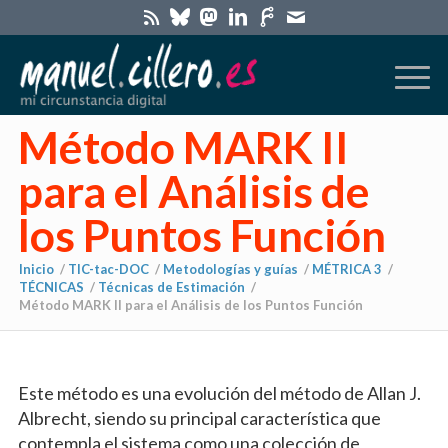
Método MARK II
para el Análisis de
los Puntos Función
Inicio
/
TIC-tac-DOC
/
Metodologías y guías
/
MÉTRICA 3
/
TÉCNICAS
/
Técnicas de Estimación
/
Método MARK II para el Análisis de los Puntos Función
Este método es una evolución del método de Allan J.
Albrecht, siendo su principal característica que
contempla el sistema como una colección de