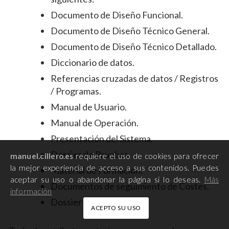
Documento de Diseño Funcional.
Documento de Diseño Técnico General.
Documento de Diseño Técnico Detallado.
Diccionario de datos.
Referencias cruzadas de datos / Registros
/ Programas.
Manual de Usuario.
Manual de Operación.
Presentación del Sistema.
Dossier de Pruebas.
manuel.cillero.es
requiere el uso de cookies para ofrecer
la mejor experiencia de acceso a sus contenidos. Puedes
Material de Formación.
aceptar su uso o abandonar la página si lo deseas.
Más
Documentos de seguimiento de Costes.
información
Dossier de Cambios.
ACEPTO SU USO