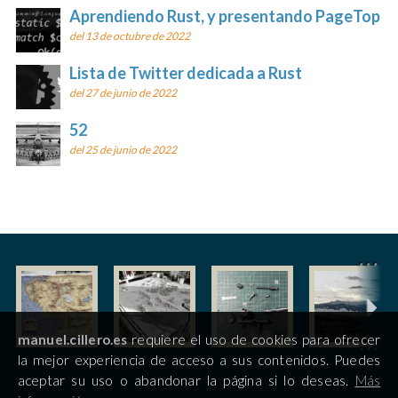
Aprendiendo Rust, y presentando PageTop
del 13 de octubre de 2022
Lista de Twitter dedicada a Rust
del 27 de junio de 2022
52
del 25 de junio de 2022
manuel.cillero.es
requiere el uso de cookies para ofrecer
la mejor experiencia de acceso a sus contenidos. Puedes
aceptar su uso o abandonar la página si lo deseas.
Más