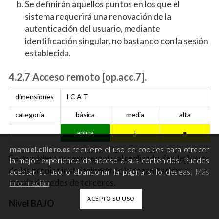
Se definirán aquellos puntos en los que el
sistema requerirá una renovación de la
autenticación del usuario, mediante
identificación singular, no bastando con la sesión
establecida.
4.2.7 Acceso remoto [op.acc.7].
dimensiones
I C A T
categoría
básica
media
alta
aplica
+
=
manuel.cillero.es
requiere el uso de cookies para ofrecer
Se considera acceso remoto al realizado desde fuera
la mejor experiencia de acceso a sus contenidos. Puedes
de las propias instalaciones de la organización, a
aceptar su uso o abandonar la página si lo deseas.
Más
través de redes de terceros.
información
ACEPTO SU USO
Nivel BAJO