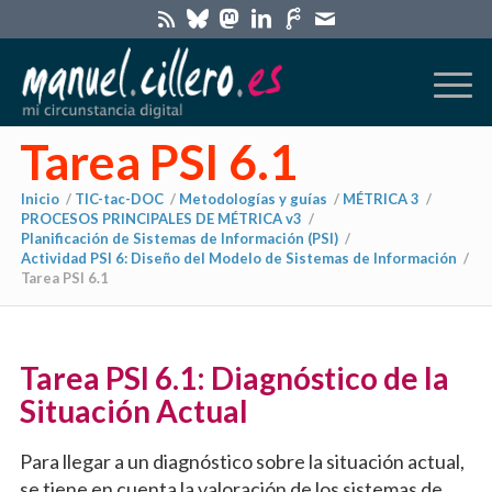
Tarea PSI 6.1
Inicio
/
TIC-tac-DOC
/
Metodologías y guías
/
MÉTRICA 3
/
PROCESOS PRINCIPALES DE MÉTRICA v3
/
Planificación de Sistemas de Información (PSI)
/
Actividad PSI 6: Diseño del Modelo de Sistemas de Información
/
Tarea PSI 6.1
Tarea PSI 6.1: Diagnóstico de la
Situación Actual
Para llegar a un diagnóstico sobre la situación actual,
se tiene en cuenta la valoración de los sistemas de