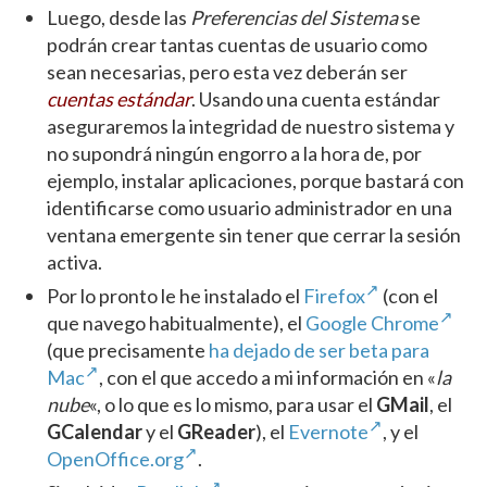
Luego, desde las
Preferencias del Sistema
se
podrán crear tantas cuentas de usuario como
sean necesarias, pero esta vez deberán ser
cuentas estándar
. Usando una cuenta estándar
aseguraremos la integridad de nuestro sistema y
no supondrá ningún engorro a la hora de, por
ejemplo, instalar aplicaciones, porque bastará con
identificarse como usuario administrador en una
ventana emergente sin tener que cerrar la sesión
activa.
Por lo pronto le he instalado el
Firefox
(con el
que navego habitualmente), el
Google Chrome
(que precisamente
ha dejado de ser beta para
Mac
, con el que accedo a mi información en «
la
nube
«, o lo que es lo mismo, para usar el
GMail
, el
GCalendar
y el
GReader
), el
Evernote
, y el
OpenOffice.org
.