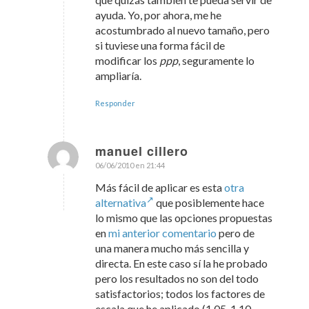
ayuda. Yo, por ahora, me he
acostumbrado al nuevo tamaño, pero
si tuviese una forma fácil de
modificar los
ppp
, seguramente lo
ampliaría.
Responder
manuel cillero
06/06/2010 en 21:44
Dice:
Más fácil de aplicar es esta
otra
alternativa
que posiblemente hace
lo mismo que las opciones propuestas
en
mi anterior comentario
pero de
una manera mucho más sencilla y
directa. En este caso sí la he probado
pero los resultados no son del todo
satisfactorios; todos los factores de
escala que he aplicado (1.05, 1.10,