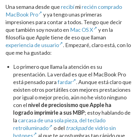
Una semana desde que
recibí
mi
recién comprado
MacBook Pro
y ya tengo unas primeras
impresiones para contar a todos. Tengo que decir
que también soy novato en
Mac OS X
y en la
filosofía que Apple tiene de eso que llaman
experiencia de usuario
.
Empezaré, claro está, con lo
que me ha gustado:
Lo primero que llama la atención es su
presentación. La verdad es que el MacBook Pro
está pensado para
fardar
. Aunque está claro que
existen otros portátiles con mejores prestaciones
por igual o mejor precio, aún no he visto ninguno
con el
nivel de preciosismo que Apple ha
logrado imprimirle a sus MBP
; estoy hablando de
la
carcasa de una sola pieza, del teclado
retroiluminado
o del
trackpad
de vidrio sin
botones
al que te acostumbras tan rápido que