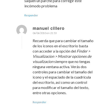
saquen un parche para corregir este
incómodo problema
Responder
manuel cillero
06/06/2010 en 21:53
Dice:
Recuerda que para cambiar el tamaño
de los iconos en el escritorio basta
con acceder a la opción del
Finder >
Visualizacion > Mostrar opciones de
visualizacion
siempre que no tengas
ninguna ventana activa. Verás dos
controles para cambiar el tamaño del
icono y el espaciado de la cuadrícula
del escritorio, así como un control
para modificar el tamaño del texto,
entre otras opciones.
Responder