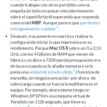
cuando trabajas con otros portátiles uno se
empeña sin éxito en pulsar reincidentemente
sobre el
tapetillo
táctil esperando que responda
como el del
MBP
. Aunque parece que
por dentro
está igualmente cuidado
.
Después, tras ponerlo en marcha y realizar la
configuración inicial, lo que impresiona es su
rendimiento. Porque
Mac OS X
sobre un i5 a 2,53
GHz, con los 4 GBytes de RAM que vienen de
fábrica y un disco a 7200 rpm (el presupuesto era
de locura cuando se le añadía memoria o se le
ponía una
unidad de estado sólido
) funciona de
maravilla, sin ninguna sensación -por ahora- de
sobrecarga cuando se fuerza la multitarea en el
equipo. Por ejemplo, ahora mismo tengo un
Windows XP SP3
en una máquina virtual de
Parallels
con 1 GB asignado, que tiene su