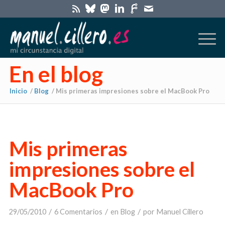
En el blog
Inicio
/
Blog
/
Mis primeras impresiones sobre el MacBook Pro
Mis primeras
impresiones sobre el
MacBook Pro
/
/
/
29/05/2010
6 Comentarios
en
Blog
por
Manuel Cillero