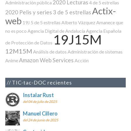
2020 Lecturas
Administración pública
4 de 5 estrellas
Actix-
2020 Pelis y series
3 de 5 estrellas
web
19J
5 de 5 estrellas
Alberto Vázquez
Amanece que
no es poco
Agencia Digital de Andalucía
Agencia Española
19J15M
de Protección de Datos
12M15M
Análisis de datos
Administración de sistemas
Amazon Web Services
Anime
Acción
TIC-tac-DOC recientes
Instalar Rust
del 04 de julio de 2025
Manuel Cillero
del 24 de junio de 2025