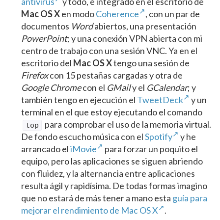
antivirus
y todo, e integrado en el escritorio de
Mac OS X
en modo
Coherence
, con un par de
documentos
Word
abiertos, una presentación
PowerPoint
; y una conexión VPN abierta con mi
centro de trabajo con una sesión VNC. Ya en el
escritorio del
Mac OS X
tengo una sesión de
Firefox
con 15 pestañas cargadas y otra de
Google Chrome
con el
GMail
y el
GCalendar
; y
también tengo en ejecución el
TweetDeck
y un
terminal en el que estoy ejecutando el comando
para comprobar el uso de la memoria virtual.
top
De fondo escucho música con el
Spotify
y he
arrancado el
iMovie
para forzar un poquito el
equipo, pero las aplicaciones se siguen abriendo
con fluidez, y la alternancia entre aplicaciones
resulta ágil y rapidísima. De todas formas imagino
que no estará de más tener a mano esta
guía para
mejorar el rendimiento de Mac OS X
.