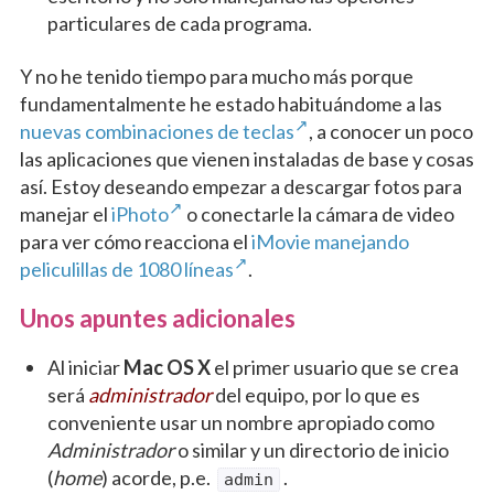
particulares de cada programa.
Y no he tenido tiempo para mucho más porque
fundamentalmente he estado habituándome a las
nuevas combinaciones de teclas
, a conocer un poco
las aplicaciones que vienen instaladas de base y cosas
así. Estoy deseando empezar a descargar fotos para
manejar el
iPhoto
o conectarle la cámara de video
para ver cómo reacciona el
iMovie manejando
peliculillas de 1080 líneas
.
Unos apuntes adicionales
Al iniciar
Mac OS X
el primer usuario que se crea
será
administrador
del equipo, por lo que es
conveniente usar un nombre apropiado como
Administrador
o similar y un directorio de inicio
(
home
) acorde, p.e.
.
admin