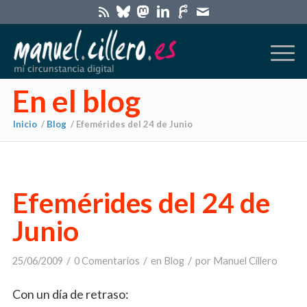
En el blog
Inicio
/
Blog
/
Efemérides del 24 de Junio
Efemérides del 24 de
Junio
/
/
/
25/06/2009
0 Comentarios
en
Blog
por
Manuel Cillero
Con un día de retraso: