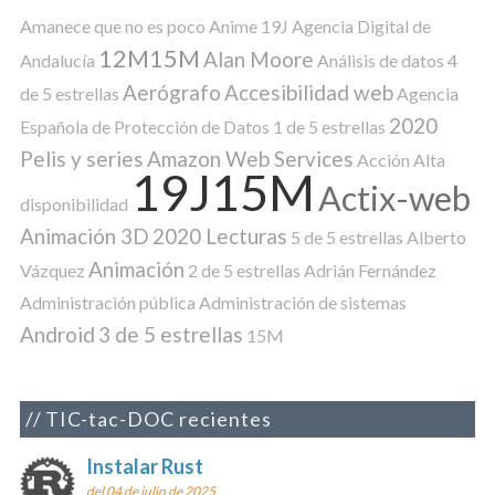
Amanece que no es poco
Anime
19J
Agencia Digital de
12M15M
Alan Moore
Andalucía
Análisis de datos
4
Aerógrafo
Accesibilidad web
de 5 estrellas
Agencia
2020
Española de Protección de Datos
1 de 5 estrellas
Pelis y series
Amazon Web Services
Acción
Alta
19J15M
Actix-web
disponibilidad
Animación 3D
2020 Lecturas
5 de 5 estrellas
Alberto
Animación
Vázquez
2 de 5 estrellas
Adrián Fernández
Administración pública
Administración de sistemas
Android
3 de 5 estrellas
15M
TIC-tac-DOC recientes
Instalar Rust
del 04 de julio de 2025