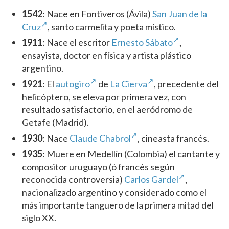
1542
: Nace en Fontiveros (Ávila)
San Juan de la
Cruz
, santo carmelita y poeta místico.
1911
: Nace el escritor
Ernesto Sábato
,
ensayista, doctor en física y artista plástico
argentino.
1921
: El
autogiro
de
La Cierva
, precedente del
helicóptero, se eleva por primera vez, con
resultado satisfactorio, en el aeródromo de
Getafe (Madrid).
1930
: Nace
Claude Chabrol
, cineasta francés.
1935
: Muere en Medellín (Colombia) el cantante y
compositor uruguayo (ó francés según
reconocida controversia)
Carlos Gardel
,
nacionalizado argentino y considerado como el
más importante tanguero de la primera mitad del
siglo XX.