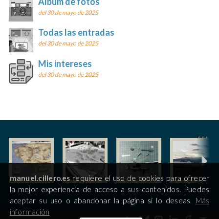
Álbum de fotos
del 30 de mayo de 2025
Todas las entradas
del 30 de mayo de 2025
Mis intereses
del 30 de mayo de 2025
manuel.cillero.es
requiere el uso de cookies para ofrecer
la mejor experiencia de acceso a sus contenidos. Puedes
aceptar su uso o abandonar la página si lo deseas.
Más
información