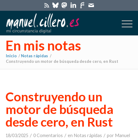
En mis notas
Inicio
/
Notas rápidas
/
Construyendo un motor de búsqueda desde cero, en Rust
Construyendo un
motor de búsqueda
desde cero, en Rust
/
/
/
18/03/2025
0 Comentarios
en
Notas rápidas
por
Manuel