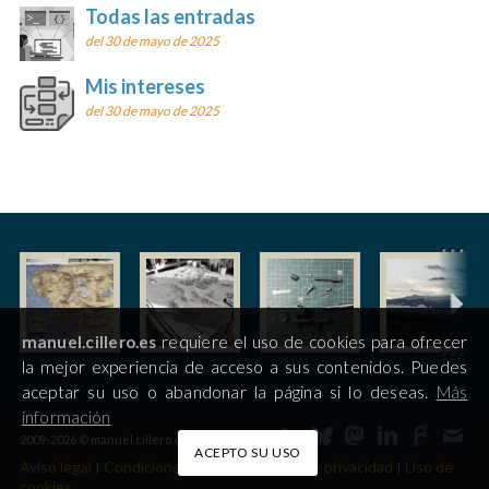
Todas las entradas
del 30 de mayo de 2025
Mis intereses
del 30 de mayo de 2025
manuel.cillero.es
requiere el uso de cookies para ofrecer
la mejor experiencia de acceso a sus contenidos. Puedes
aceptar su uso o abandonar la página si lo deseas.
Más
información
2009-2026 © manuel.cillero.es
ACEPTO SU USO
Aviso legal
Condiciones de uso
Política de privacidad
Uso de
|
|
|
cookies