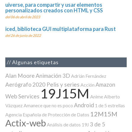
uiverse, para compartir y usar elementos
personalizados creados con HTML y CSS
del 06 de abril de 2023
iced, biblioteca GUI multiplataforma para Rust
del 26 de junio de 2022
Algunas etiquetas
Alan Moore
Animación 3D
Adrián Fernández
Aerógrafo
2020 Pelis y series
Amazon
Acción
19J15M
Web Services
Anime
Alberto
Android
Vázquez
Amanece que no es poco
1 de 5 estrellas
12M15M
Agencia Española de Protección de Datos
Actix-web
3 de 5
Análisis de datos
19J