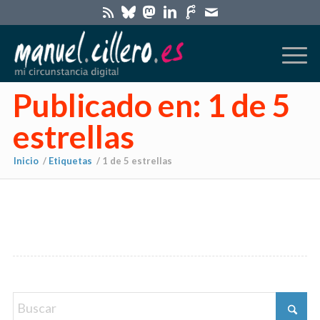
Publicado en: 1 de 5
estrellas
Inicio
/
Etiquetas
/
1 de 5 estrellas