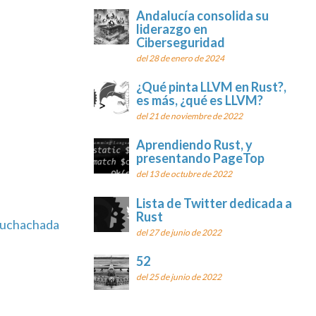
Andalucía consolida su
liderazgo en
Ciberseguridad
del 28 de enero de 2024
¿Qué pinta LLVM en Rust?,
es más, ¿qué es LLVM?
del 21 de noviembre de 2022
Aprendiendo Rust, y
presentando PageTop
del 13 de octubre de 2022
Lista de Twitter dedicada a
Rust
uchachada
del 27 de junio de 2022
52
del 25 de junio de 2022