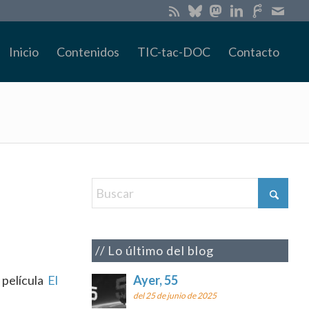
Inicio
Contenidos
TIC-tac-DOC
Contacto
Lo último del blog
a película
El
Ayer, 55
del 25 de junio de 2025