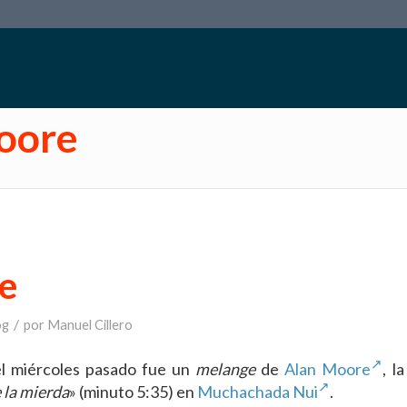
Moore
e
/
og
por
Manuel Cillero
l miércoles pasado fue un
melange
de
Alan Moore
, l
e la mierda
» (minuto 5:35) en
Muchachada Nui
.