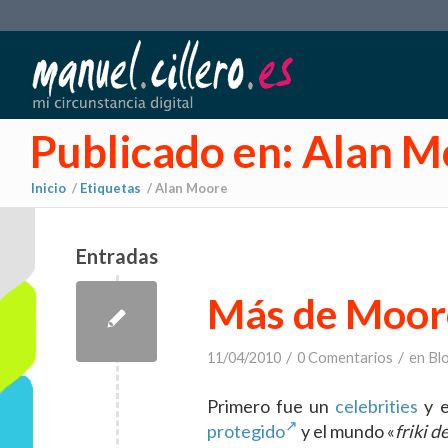
Publicado en: Alan 
Inicio
/
Etiquetas
/
Alan Moore
Entradas
Más de Moor
/
/
11/04/2010
0 Comentarios
en
Bl
Primero fue un
celebrities
y e
protegido
y el mundo «
friki d