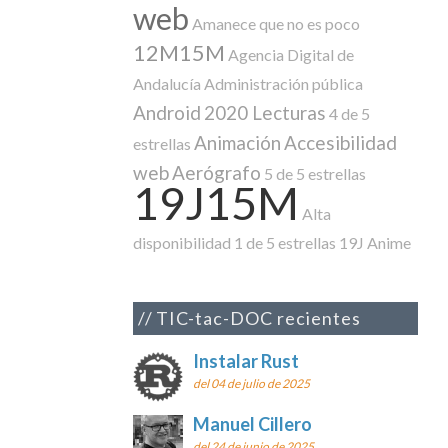
web
Amanece que no es poco
12M15M
Agencia Digital de
Andalucía
Administración pública
Android
2020 Lecturas
4 de 5
Animación
Accesibilidad
estrellas
web
Aerógrafo
5 de 5 estrellas
19J15M
Alta
disponibilidad
1 de 5 estrellas
19J
Anime
TIC-tac-DOC recientes
Instalar Rust
del 04 de julio de 2025
Manuel Cillero
del 24 de junio de 2025