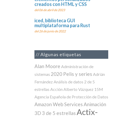
creados con HTML y CSS
del 06 de abril de 2023
iced, biblioteca GUI
multiplataforma para Rust
del 26 de junio de 2022
Algunas etiquetas
Alan Moore
Administración de
2020 Pelis y series
sistemas
Adrián
Fernández
Análisis de datos
2 de 5
estrellas
Acción
Alberto Vázquez
15M
Agencia Española de Protección de Datos
Amazon Web Services
Animación
Actix-
3D
3 de 5 estrellas