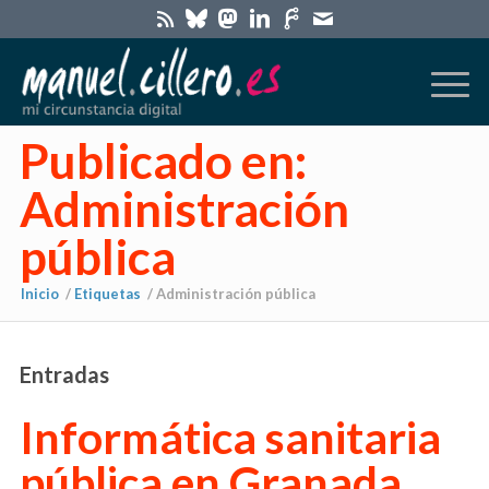
Publicado en:
Administración
pública
Inicio
/
Etiquetas
/
Administración pública
Entradas
Informática sanitaria
pública en Granada