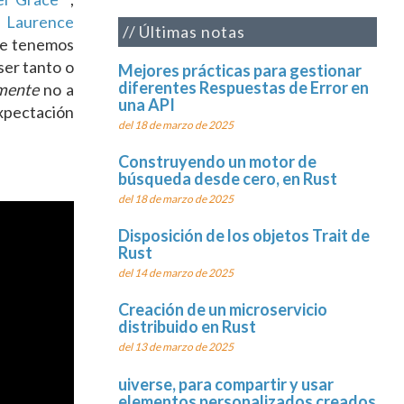
o
Laurence
Últimas notas
e tenemos
ser tanto o
Mejores prácticas para gestionar
diferentes Respuestas de Error en
mente
no a
una API
expectación
del 18 de marzo de 2025
Construyendo un motor de
búsqueda desde cero, en Rust
del 18 de marzo de 2025
Disposición de los objetos Trait de
Rust
del 14 de marzo de 2025
Creación de un microservicio
distribuido en Rust
del 13 de marzo de 2025
uiverse, para compartir y usar
elementos personalizados creados