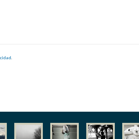
acidad
.