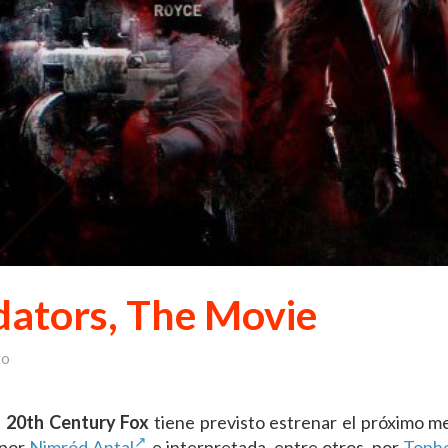
edators, The Movie
ro
a
20th Century Fox
tiene previsto estrenar el próximo me
a por
Nimród Antal
e interpretada, entre otros, por
Toph