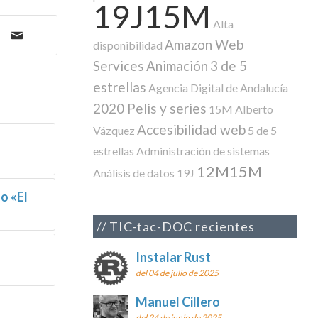
19J15M
Alta
Amazon Web
disponibilidad
Services
Animación
3 de 5
estrellas
Agencia Digital de Andalucía
2020 Pelis y series
15M
Alberto
Accesibilidad web
Vázquez
5 de 5
estrellas
Administración de sistemas
12M15M
Análisis de datos
19J
o «El
TIC-tac-DOC recientes
Instalar Rust
del 04 de julio de 2025
Manuel Cillero
del 24 de junio de 2025