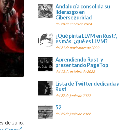
Andalucía consolida su
liderazgo en
Ciberseguridad
del 28 de enero de 2024
¿Qué pinta LLVM en Rust?,
es más, ¿qué es LLVM?
del 21 de noviembre de 2022
Aprendiendo Rust, y
presentando PageTop
del 13 de octubre de 2022
Lista de Twitter dedicada a
Rust
del 27 de junio de 2022
52
del 25 de junio de 2022
s de Julio.
er Grace
,