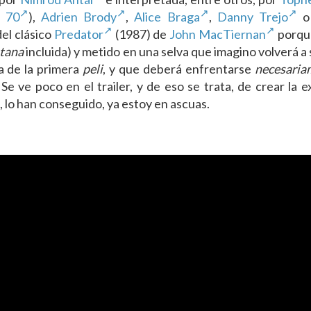
s 70
),
Adrien Brody
,
Alice Braga
,
Danny Trejo
del clásico
Predator
(1987) de
John MacTiernan
porqu
tana
incluida) y metido en una selva que imagino volverá a 
a de la primera
peli
, y que deberá enfrentarse
necesaria
e ve poco en el trailer, y de eso se trata, de crear la 
, lo han conseguido, ya estoy en ascuas.