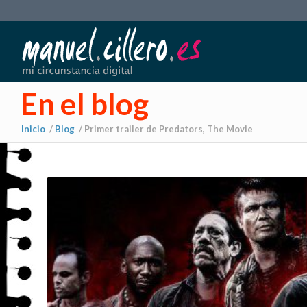
En el blog
Inicio
/
Blog
/
Primer trailer de Predators, The Movie