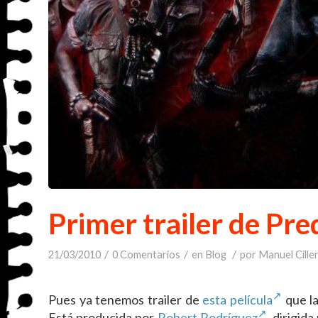
Primer trailer de Pr
/
/
/
21/03/2010
0 Comentarios
en
Blog
por
Manuel Cille
Pues ya tenemos trailer de
esta película
que l
Está producida por
Robert Rodríguez
, dirigid