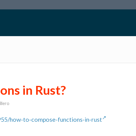
ons in Rust?
llero
955/how-to-compose-functions-in-rust