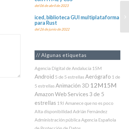
del 06 de abril de 2023
To
iced, biblioteca GUI multiplataforma
para Rust
del 26 de junio de 2022
Algunas etiquetas
Agencia Digital de Andalucía
15M
Android
Aerógrafo
5 de 5 estrellas
1 de
12M15M
Animación 3D
5 estrellas
Amazon Web Services
3 de 5
estrellas
19J
Amanece que no es poco
Alta disponibilidad
Adrián Fernández
Administración pública
Agencia Española
de Protección de Datos