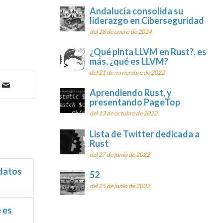
Andalucía consolida su
liderazgo en Ciberseguridad
del 28 de enero de 2024
¿Qué pinta LLVM en Rust?, es
más, ¿qué es LLVM?
del 21 de noviembre de 2022
Aprendiendo Rust, y
presentando PageTop
del 13 de octubre de 2022
Lista de Twitter dedicada a
Rust
del 27 de junio de 2022
 datos
52
del 25 de junio de 2022
 es