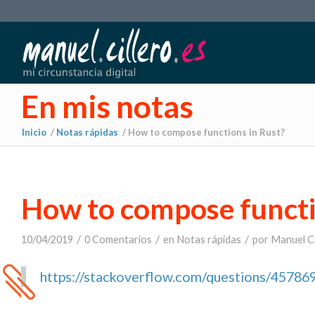
En mis notas
Inicio
/
Notas rápidas
/
How to compose functions in Rust?
How to compose functi
/
/
/
10/04/2019
0 Comentarios
en
Notas rápidas
por
Manuel Ci
https://stackoverflow.com/questions/45786