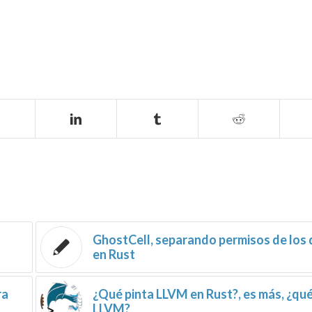
GhostCell, separando permisos de los
en Rust
ra
¿Qué pinta LLVM en Rust?, es más, ¿qué
LLVM?