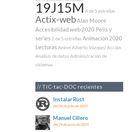
19J15M
4 de 5 estrellas
Actix-web
Alan Moore
Accesibilidad web
2020 Pelis y
series
Animación
2020
2 de 5 estrellas
Lecturas
Anime
Alberto Vázquez
Acción
Análisis de datos
Administración de
sistemas
TIC-tac-DOC recientes
Instalar Rust
del 04 de julio de 2025
Manuel Cillero
del 24 de junio de 2025