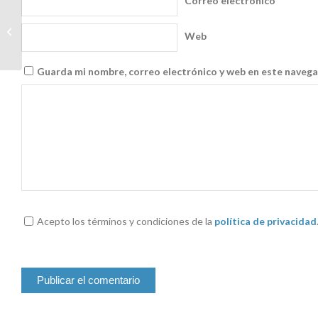
Correo electrónico
*
Simple actix-web middleware for
Web
custom KV logging with slog
Guarda mi nombre, correo electrónico y web en este navega
Acepto los términos y condiciones de la
política de privacidad