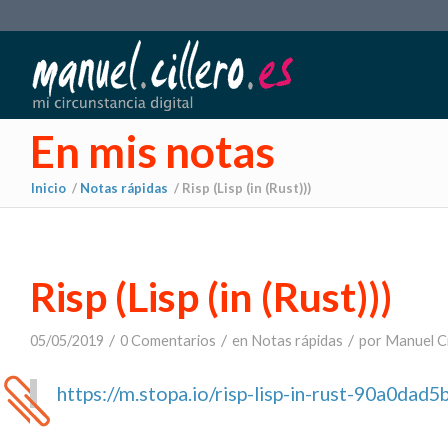
En mis notas
Inicio
/
Notas rápidas
/
Risp (Lisp (in (Rust)))
Risp (Lisp (in (Rust)))
/
/
/
05/05/2019
0 Comentarios
en
Notas rápidas
por
Manuel Ci
https://m.stopa.io/risp-lisp-in-rust-90a0dad