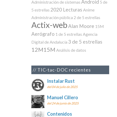
Android
Administración de sistemas
5 de
2020 Lecturas
5 estrellas
Anime
Administración pública
2 de 5 estrellas
Actix-web
Alan Moore
15M
Aerógrafo
1 de 5 estrellas
Agencia
3 de 5 estrellas
Digital de Andalucía
12M15M
Análisis de datos
TIC-tac-DOC recientes
Instalar Rust
del 04 de julio de 2025
Manuel Cillero
del 24 de junio de 2025
Contenidos