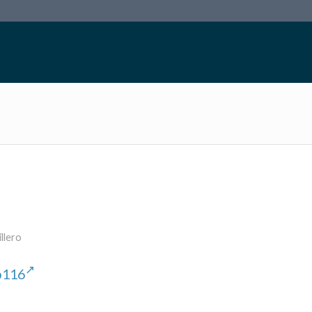
llero
5b116