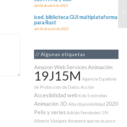
del 06 de abril de 2023
In
pr
iced, biblioteca GUI multiplataforma
para Rust
del 26 de junio de 2022
Algunas etiquetas
Amazon Web Services
Animación
19J15M
Agencia Española
de Protección de Datos
Acción
Accesibilidad web
4 de 5 estrellas
Animación 3D
2020
Alta disponibilidad
Pelis y series
Adrián Fernández
19J
Alberto Vázquez
Amanece que no es poco